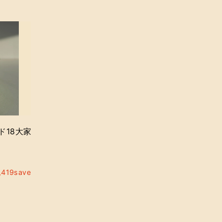
9
9
,
,
4
4
6
6
カ
ー
0
0
ト
に
追
加
ド18大家
,419save