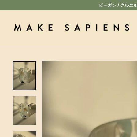
コ
8,000円以上購入でメイク
ン
テ
M
ン
A
ツ
に
K
ス
E
キ
S
ッ
A
プ
P
I
E
N
S