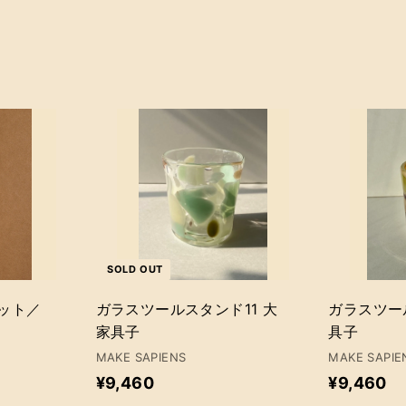
カ
ー
ト
に
追
加
SOLD OUT
ット／
ガラスツールスタンド11 大
ガラスツー
家具子
具子
MAKE SAPIENS
MAKE SAPIE
¥
¥
¥9,460
¥9,460