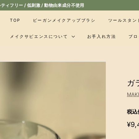
スポンジプレゼント & 12,000 円以上購入送料無料
ス
ラ
TOP
ビーガンメイクアップブラシ
ツールスタン
イ
ド
メイクサピエンスについて
お手入れ方法
ブロ
シ
ョ
ー
一
時
ガ
停
止
MAK
税込
通
¥9,
常
価