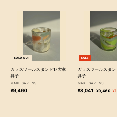
3
,
,
8
5
6
2
0
0
SOLD OUT
SALE
ガラスツールスタンド17大家
ガラスツールスタン
具子
具子
MAKE SAPIENS
MAKE SAPIENS
販
通
¥
¥
¥9,460
¥8,041
¥
¥9,460
¥1
売
常
9
9
8
金
価
,
,
,
4
額
格
4
0
6