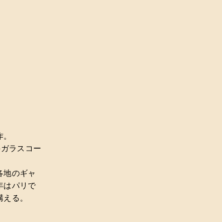
作。
科ガラスコー
各地のギャ
年はパリで
構える。