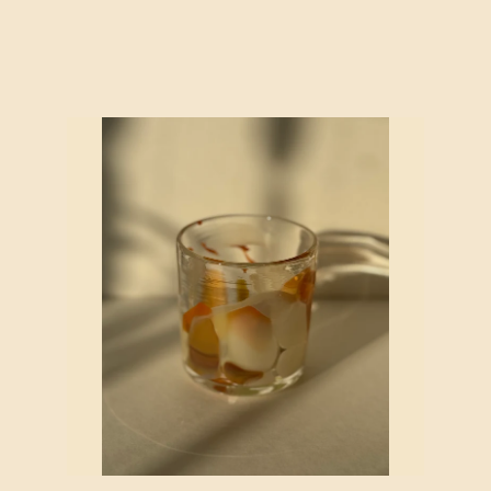
カ
カ
ー
ー
ト
ト
に
に
追
追
加
加