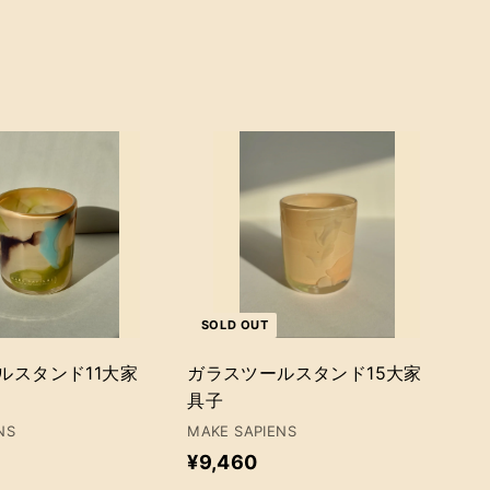
カ
ー
ト
に
追
加
SOLD OUT
ルスタンド11大家
ガラスツールスタンド15大家
具子
NS
MAKE SAPIENS
¥
¥9,460