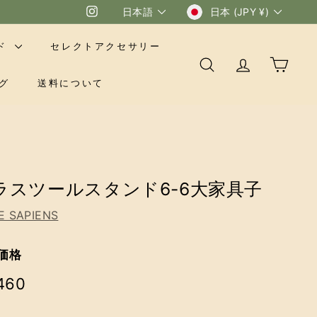
言
通
Instagram
日本語
日本 (JPY ¥)
語
貨
ド
セレクトアクセサリー
検索
アカウント
カート
グ
送料について
ラスツールスタンド6-6大家具子
E SAPIENS
価格
¥9,460
460