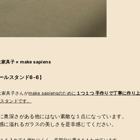
具子 × make sapiens
ールスタンド6-6
】
大家具子さんが
make sapiensのために
１つ１つ
手作りで丁寧に
作り
ルスタンドです。
に奥深さがある他にはない素敵な１点になっています。
感に溢れるガラスの美しさを是非感じてください。
ールを入れても倒れにくく、底部分に重さをもたせています。