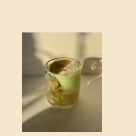
カ
ー
ト
に
追
加