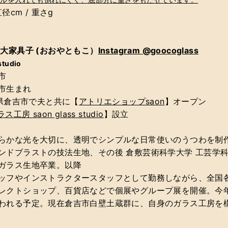
径cm / 重さg
 大家具子 (おおやともこ）
Instagram @goocoglass
studio
市
市生まれ
取県倉吉市で夫と共に【
アトリエショップsaon
】オープン
ス工房 saon glass studio
】設立
らかな光を大切に、透明でシンプルな日常使いのうつわを制
ンドブラストの技法生地、その後 倉敷芸術科学大学 工芸学
ガラス生地卒業。以降
ッフやインストラクタースタッフとして勤務しながら、全国
レクトショップ、百貨店などで個展やグループ展を開催。今
われる予定。現在倉吉市白壁土蔵群に、自身のガラス工房を