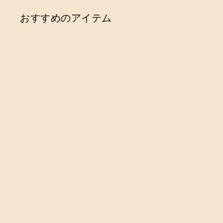
おすすめのアイテム
SOLD OUT
ガラスツールスタンド
6-6大家具子
MAKE SAPIENS
¥
¥9,460
9
,