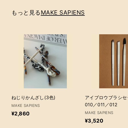
4
6
もっと見る
MAKE SAPIENS
0
カ
ー
ト
に
追
加
ねじりかんざし(3色)
アイブロウブラシセ
010／011／012
MAKE SAPIENS
¥
MAKE SAPIENS
¥2,860
¥
¥3,520
2