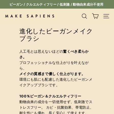
コ
ビーガン / クルエルティフリー / 低刺激 / 動物由来成分不使用
ン
ス
テ
ラ
M
検索
サイ
ン
イ
A
ツ
ド
進化したビーガンメイク
K
に
シ
ス
ブラシ
E
ョ
キ
ー
S
ッ
一
A
人工毛とは思えないほどの
驚くべき柔らか
プ
時
さ。
P
停
プロフェッショナルな仕上がりを叶えなが
I
止
ら、
E
メイクの質感まで優しく仕上がります。
環境にも肌にも配慮した進化したビーガンメ
N
イクアップブラシです。
S
100％ビーガン＆クルエルティフリー
動物由来の成分を一切使用せず、低刺激でス
トレスフリー。 カビ・抗菌効果、帯電防止、
耐久性にも優れ、長く安心して使えます。