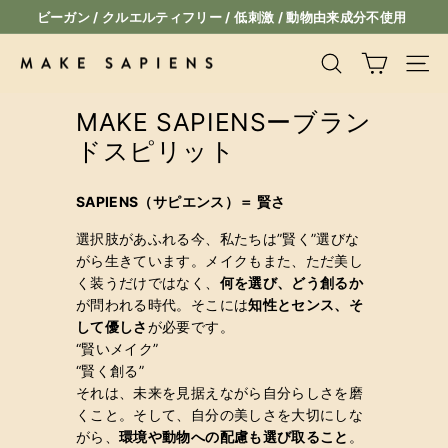
コ
ビーガン / クルエルティフリー / 低刺激 / 動物由来成分不使用
ン
ス
テ
ラ
M
検索
サイ
ン
イ
A
ツ
ド
MAKE SAPIENSーブラン
K
に
シ
ス
ドスピリット
E
ョ
キ
ー
S
ッ
一
A
SAPIENS（サピエンス）＝ 賢さ
プ
時
P
停
選択肢があふれる今、私たちは”賢く”選びな
I
止
がら生きています。メイクもまた、ただ美し
く装うだけではなく、
何を選び、どう創るか
E
が問われる時代。そこには
知性とセンス、そ
N
して優しさ
が必要です。
S
“賢いメイク”
“賢く創る”
それは、未来を見据えながら自分らしさを磨
くこと。そして、自分の美しさを大切にしな
がら、
環境や動物への配慮も選び取ること
。