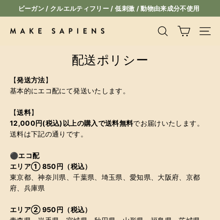
コ
ビーガン / クルエルティフリー / 低刺激 / 動物由来成分不使用
ン
ス
テ
ラ
M
検索
サイ
ン
イ
A
ツ
ド
配送ポリシー
K
に
シ
ス
E
ョ
【
発送方法
】
キ
ー
S
基本的にエコ配にて発送いたします。
ッ
一
A
プ
時
【
送料
】
P
停
12,000円(税込)以上の購入で送料無料
でお届けいたします。
I
止
送料は下記の通りです。
E
N
⚫︎
エコ配
エリア① 850円（税込）
S
東京都、神奈川県、千葉県、埼玉県、愛知県、大阪府、京都
府、兵庫県
エリア② 950円（税込）