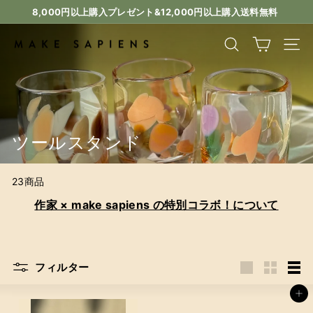
コ
8,000円以上購入プレゼント&12,000円以上購入送料無料
ン
ス
テ
ラ
M
検索
サイ
ン
イ
A
ツ
ド
K
に
シ
ス
E
ョ
キ
ー
S
ッ
一
ツールスタンド
A
プ
時
P
停
I
止
23商品
E
作家 × make sapiens の特別コラボ！について
N
S
フィルター
大
小
リ
き
さ
ス
カートに追加
い
い
ト