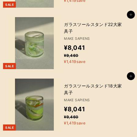
9
¥1,419save
常
額
,
SALE
,
価
4
格
0
カートに追加
6
4
ガラスツールスタンド22大家
0
具子
1
MAKE SAPIENS
販
¥
¥8,041
売
通
¥
¥9,460
8
金
9
¥1,419save
常
額
,
SALE
,
価
4
格
0
カートに追加
6
4
ガラスツールスタンド18大家
0
具子
1
MAKE SAPIENS
販
¥
¥8,041
売
通
¥
¥9,460
8
金
9
¥1,419save
常
額
,
SALE
,
価
4