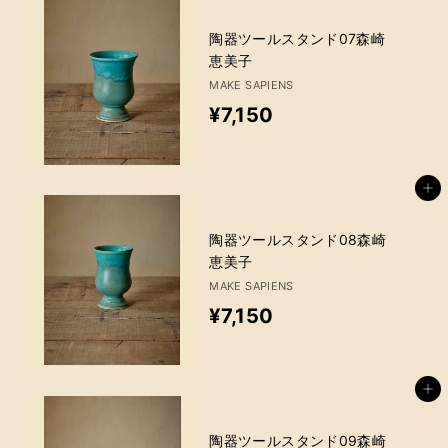
4
6
陶器ツールスタンド07森崎
恵美子
0
MAKE SAPIENS
¥
¥7,150
7
,
カートに追加
1
5
陶器ツールスタンド08森崎
恵美子
0
MAKE SAPIENS
¥
¥7,150
7
,
カートに追加
1
5
陶器ツールスタンド09森崎