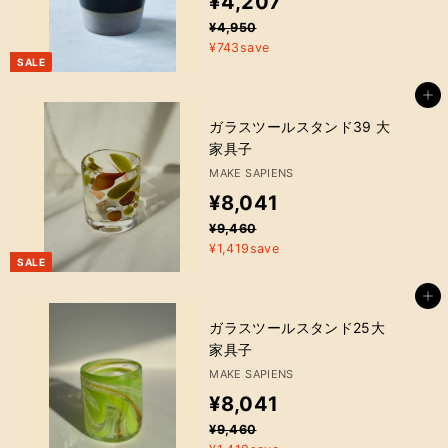
¥
¥4,207
売
通
¥
¥4,950
4
金
4
¥743save
常
額
,
SALE
,
価
9
格
2
カートに追加
5
0
ガラスツールスタンド39 大
0
家具子
7
MAKE SAPIENS
販
¥
¥8,041
売
通
¥
¥9,460
8
金
9
¥1,419save
常
額
,
SALE
,
価
4
格
0
カートに追加
6
4
ガラスツールスタンド25大
0
家具子
1
MAKE SAPIENS
販
¥
¥8,041
売
通
¥
¥9,460
8
金