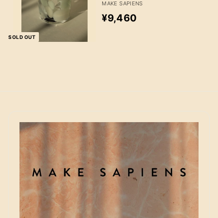
MAKE SAPIENS
¥
¥9,460
9
SOLD OUT
,
4
6
0