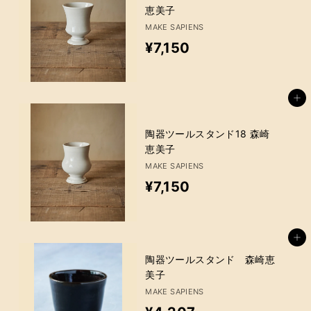
恵美子
0
MAKE SAPIENS
¥
¥7,150
7
,
カートに追加
1
5
陶器ツールスタンド18 森崎
恵美子
0
MAKE SAPIENS
¥
¥7,150
7
,
カートに追加
1
陶器ツールスタンド 森崎恵
5
美子
MAKE SAPIENS
0
販