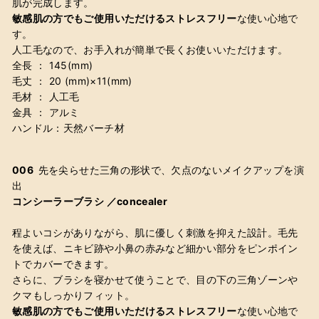
肌が完成します。
敏感肌の方でもご使用いただけるストレスフリー
な使い心地で
す。
人工毛なので、お手入れが簡単で長くお
使いいただけ
ます。
全長 ： 145(mm)
毛丈 ： 20 (mm)×11
(mm)
毛材 ： 人工毛
金具 ： アルミ
ハンドル：天然バーチ材
006
先を尖らせた三角の形状で、欠点のないメイクアップを演
出
コンシーラーブラシ ／concealer
程よいコシがありながら、肌に優しく刺激を抑えた設計。毛先
を使えば、ニキビ跡や小鼻の赤みなど細かい部分をピンポイン
トでカバーできます。
さらに、ブラシを寝かせて使うことで、目の下の三角ゾーンや
クマもしっかりフィット。
敏感肌の方でもご使用いただけるストレスフリー
な使い心地で