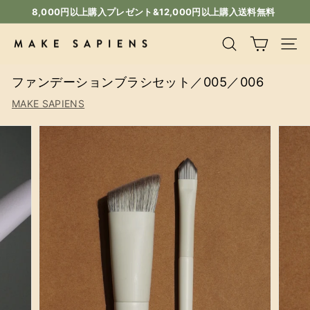
コ
8,000円以上購入プレゼント&12,000円以上購入送料無料
ン
ス
テ
ラ
M
検索
サイ
ン
イ
A
ツ
ド
ファンデーションブラシセット／005／006
K
に
シ
ス
E
ョ
MAKE SAPIENS
キ
ー
S
ッ
一
A
プ
時
P
停
I
止
E
N
S