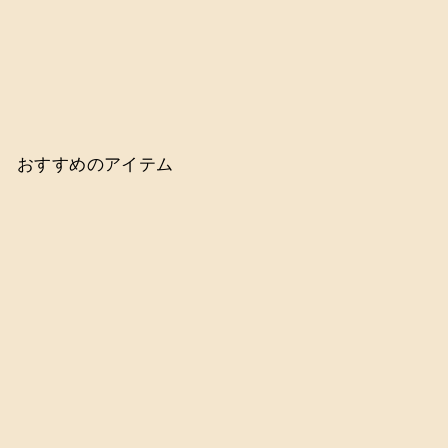
おすすめのアイテム
ファンデーションブラ
シセット／005／006
MAKE SAPIENS
¥
¥3,630