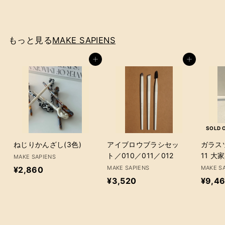
3
,
6
もっと見る
MAKE SAPIENS
3
0
カートに追加
カートに追加
SOLD 
ねじりかんざし(3色)
アイブロウブラシセッ
ガラス
ト／010／011／012
11 大
MAKE SAPIENS
¥
MAKE SAPIENS
MAKE S
¥2,860
¥
¥3,520
¥9,4
2
3
,
,
8
5
6