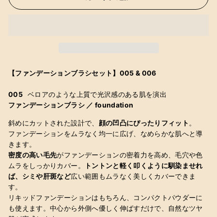
【ファンデーションブラシセット】005 & 006
005
ベロアの
ような上質で光沢感のある肌を演出
ファンデーションブラシ ／ foundation
斜めにカットされた設計で、
顔の凹凸にぴったりフィット
。
ファンデーションをムラなく均一に広げ、なめらかな肌へと導
きます。
密度の高い毛先
がファンデーションの密着力を高め、毛穴や色
ムラをしっかりカバー。
トントンと軽く叩くように馴染ませれ
ば、シミや肝斑など
広い範囲もムラなく美しくカバーできま
す。
リキッドファンデーションはもちろん、コンパクトパウダーに
も使えます。中心から外側へ優しく伸ばすだけで、自然なツヤ