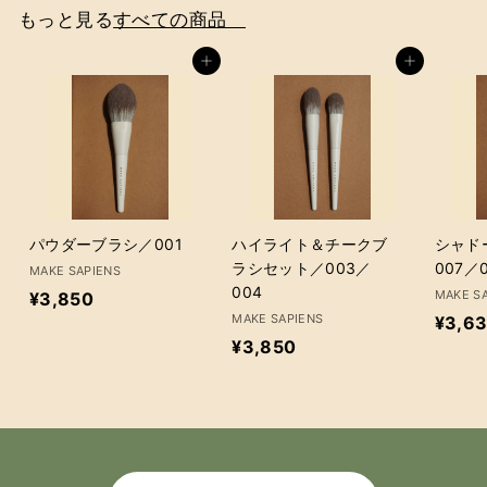
2
0
もっと見る
すべての商品
0
カートに追加
カートに追加
パウダーブラシ／001
ハイライト＆チークブ
シャド
ラシセット／003／
007／
MAKE SAPIENS
004
¥
MAKE S
¥3,850
MAKE SAPIENS
¥3,6
3
¥
¥3,850
,
3
8
,
5
8
0
5
0