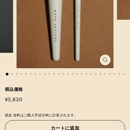
税込価格
通
¥3,630
¥3,630
常
価
税金 送料はご購入手続き時に計算されます。
格
カートに追加