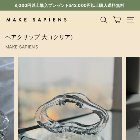
コ
8,000円以上購入プレゼント&12,000円以上購入送料無料
ン
ス
テ
ラ
M
検索
サイ
ン
イ
A
ツ
ド
ヘアクリップ 大（クリア）
K
に
シ
ス
E
ョ
MAKE SAPIENS
キ
ー
S
ッ
一
A
プ
時
P
停
I
止
E
N
S