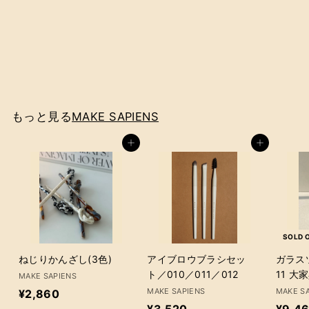
ヘアクリップ 大（クリ
ア）
MAKE SAPIENS
¥
¥2,860
2
,
8
もっと見る
MAKE SAPIENS
6
0
カートに追加
カートに追加
SOLD 
ねじりかんざし(3色)
アイブロウブラシセッ
ガラス
ト／010／011／012
11 大
MAKE SAPIENS
¥
MAKE SAPIENS
MAKE S
¥2,860
¥