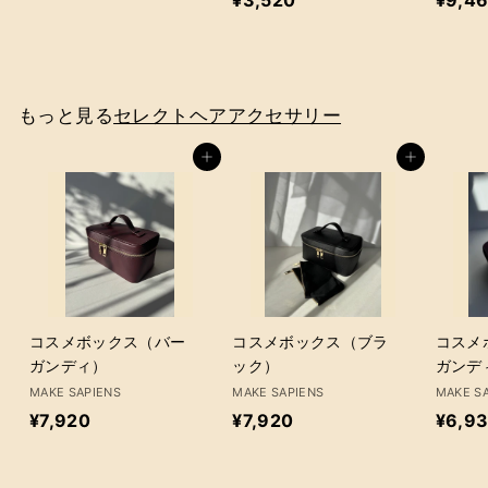
¥3,520
¥9,4
2
3
,
,
8
5
6
2
0
もっと見る
セレクトヘアアクセサリー
0
カートに追加
カートに追加
コスメボックス（バー
コスメボックス（ブラ
コスメ
ガンディ）
ック）
ガンデ
MAKE SAPIENS
MAKE SAPIENS
MAKE S
¥
¥
¥7,920
¥7,920
¥6,9
7
7
,
,