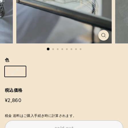
色
クリア
税込価格
通
¥2,860
¥2,860
常
価
税金 送料はご購入手続き時に計算されます。
格